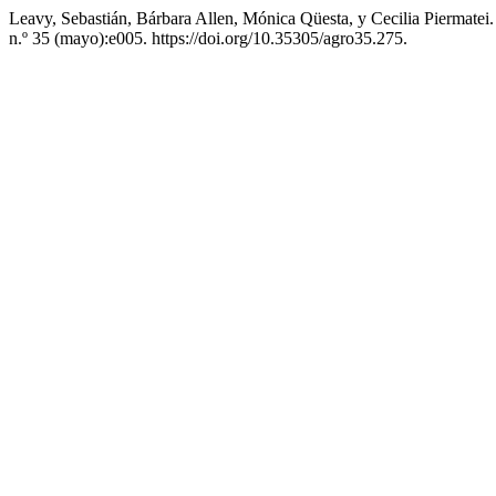
Leavy, Sebastián, Bárbara Allen, Mónica Qüesta, y Cecilia Piermat
n.º 35 (mayo):e005. https://doi.org/10.35305/agro35.275.