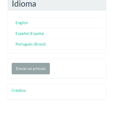
Idioma
English
Español (España)
Português (Brasil)
Enviar
Enviar un artículo
un
artículo
creditos
Créditos