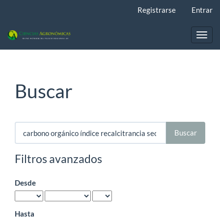
Navegación
Registrarse
Entrar
principal
Contenido
principal
Toggl
Barra
navig
lateral
Buscar
Buscar
artículos
por
Filtros avanzados
Desde
Hasta