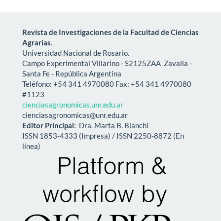
Revista de Investigaciones de la Facultad de Ciencias
Agrarias
.
Universidad Nacional de Rosario.
Campo Experimental Villarino -
S2125ZAA
Zavalla -
Santa Fe - República Argentina
Teléfono
:
+54 341 4970080 Fax: +54 341 4970080
#1123
cienciasagronomicas.unr.edu.ar
cienciasagronomicas@unr.edu.ar
Editor Principal
: Dra. Marta B. Bianchi
ISSN 1853-4333 (Impresa) / ISSN 2250-8872 (En
línea)