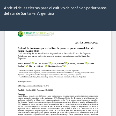
Volver
a
Aptitud de las tierras para el cultivo de pecán en periurbanos
los
del sur de Santa Fe, Argentina
detalles
del
De
De
artículo
P