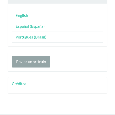
English
Español (España)
Português (Brasil)
Enviar
Enviar un artículo
un
artículo
creditos
Créditos