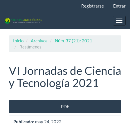
Navegación
Registrarse
Entrar
principal
Contenido
principal
Toggl
Barra
navig
lateral
Inicio
Archivos
Núm. 37 (21): 2021
Resúmenes
VI Jornadas de Ciencia
y Tecnología 2021
Barra
PDF
lateral
Publicado:
may 24, 2022
del