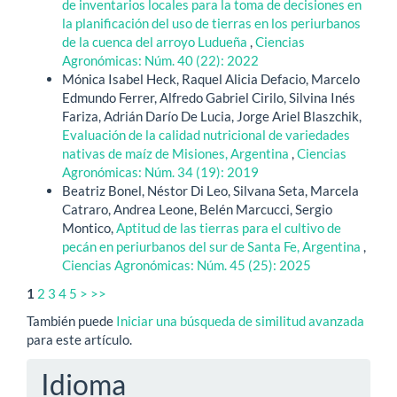
de inventarios locales para la toma de decisiones en
la planificación del uso de tierras en los periurbanos
de la cuenca del arroyo Ludueña
,
Ciencias
Agronómicas: Núm. 40 (22): 2022
Mónica Isabel Heck, Raquel Alicia Defacio, Marcelo
Edmundo Ferrer, Alfredo Gabriel Cirilo, Silvina Inés
Fariza, Adrián Darío De Lucia, Jorge Ariel Blaszchik,
Evaluación de la calidad nutricional de variedades
nativas de maíz de Misiones, Argentina
,
Ciencias
Agronómicas: Núm. 34 (19): 2019
Beatriz Bonel, Néstor Di Leo, Silvana Seta, Marcela
Catraro, Andrea Leone, Belén Marcucci, Sergio
Montico,
Aptitud de las tierras para el cultivo de
pecán en periurbanos del sur de Santa Fe, Argentina
,
Ciencias Agronómicas: Núm. 45 (25): 2025
1
2
3
4
5
>
>>
También puede
Iniciar una búsqueda de similitud avanzada
para este artículo.
Idioma