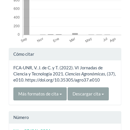
Detalles
Cómo citar
del
FCA-UNR, V. J. de C. y T. (2022). VI Jornadas de
artículo
Ciencia y Tecnología 2021.
Ciencias Agronómicas
, (37),
e010. https://doi.org/10.35305/agro37.e010
Más formatos de cita
Descargar cita
Número