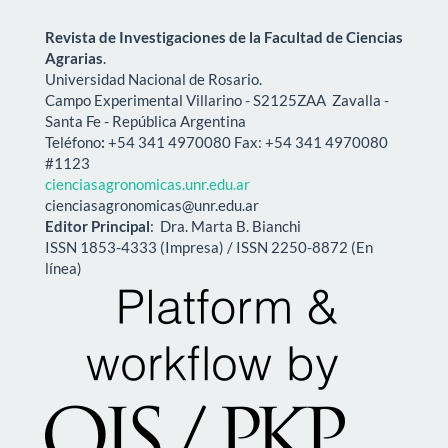
Revista de Investigaciones de la Facultad de Ciencias
Agrarias
.
Universidad Nacional de Rosario.
Campo Experimental Villarino -
S2125ZAA
Zavalla -
Santa Fe - República Argentina
Teléfono
:
+54 341 4970080 Fax: +54 341 4970080
#1123
cienciasagronomicas.unr.edu.ar
cienciasagronomicas@unr.edu.ar
Editor Principal
: Dra. Marta B. Bianchi
ISSN 1853-4333 (Impresa) / ISSN 2250-8872 (En
línea)