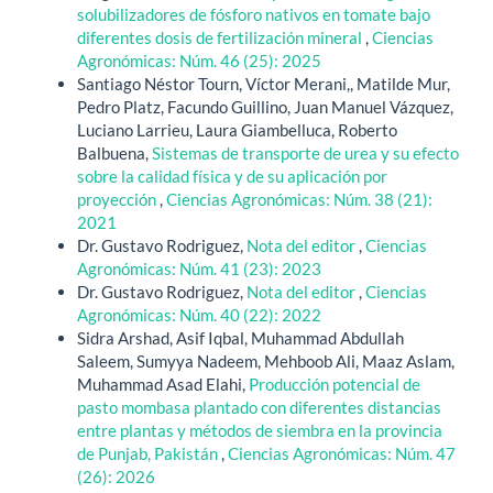
solubilizadores de fósforo nativos en tomate bajo
diferentes dosis de fertilización mineral
,
Ciencias
Agronómicas: Núm. 46 (25): 2025
Santiago Néstor Tourn, Víctor Merani,, Matilde Mur,
Pedro Platz, Facundo Guillino, Juan Manuel Vázquez,
Luciano Larrieu, Laura Giambelluca, Roberto
Balbuena,
Sistemas de transporte de urea y su efecto
sobre la calidad física y de su aplicación por
proyección
,
Ciencias Agronómicas: Núm. 38 (21):
2021
Dr. Gustavo Rodriguez,
Nota del editor
,
Ciencias
Agronómicas: Núm. 41 (23): 2023
Dr. Gustavo Rodriguez,
Nota del editor
,
Ciencias
Agronómicas: Núm. 40 (22): 2022
Sidra Arshad, Asif Iqbal, Muhammad Abdullah
Saleem, Sumyya Nadeem, Mehboob Ali, Maaz Aslam,
Muhammad Asad Elahi,
Producción potencial de
pasto mombasa plantado con diferentes distancias
entre plantas y métodos de siembra en la provincia
de Punjab, Pakistán
,
Ciencias Agronómicas: Núm. 47
(26): 2026