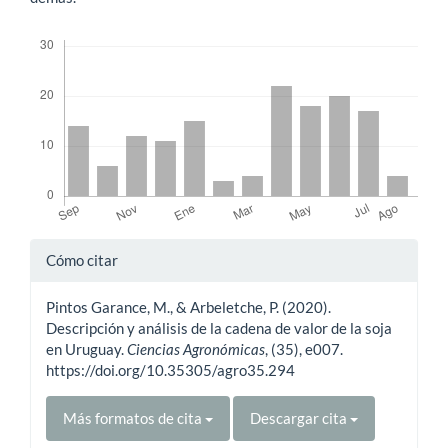
Descargas
Detalles
Cómo citar
del
Pintos Garance, M., & Arbeletche, P. (2020).
artículo
Descripción y análisis de la cadena de valor de la soja
en Uruguay.
Ciencias Agronómicas
, (35), e007.
https://doi.org/10.35305/agro35.294
Más formatos de cita
Descargar cita