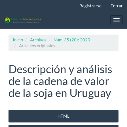
Navegación
Registrarse
Entrar
principal
Contenido
principal
Toggl
Barra
navig
lateral
Inicio
Archivos
Núm. 35 (20): 2020
Artículos originales
Descripción y análisis
de la cadena de valor
de la soja en Uruguay
Barra
HTML
lateral