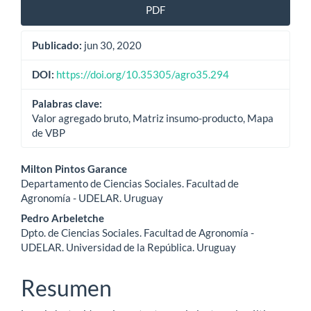
PDF
del
artículo
Publicado:
jun 30, 2020
DOI:
https://doi.org/10.35305/agro35.294
Palabras clave:
Valor agregado bruto, Matriz insumo-producto, Mapa
de VBP
Contenido
Milton Pintos Garance
Departamento de Ciencias Sociales. Facultad de
principal
Agronomía - UDELAR. Uruguay
del
Pedro Arbeletche
Dpto. de Ciencias Sociales. Facultad de Agronomía -
artículo
UDELAR. Universidad de la República. Uruguay
Resumen