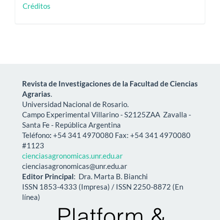
creditos
Créditos
Revista de Investigaciones de la Facultad de Ciencias
Agrarias
.
Universidad Nacional de Rosario.
Campo Experimental Villarino -
S2125ZAA
Zavalla -
Santa Fe - República Argentina
Teléfono
:
+54 341 4970080 Fax: +54 341 4970080
#1123
cienciasagronomicas.unr.edu.ar
cienciasagronomicas@unr.edu.ar
Editor Principal
: Dra. Marta B. Bianchi
ISSN 1853-4333 (Impresa) / ISSN 2250-8872 (En
línea)