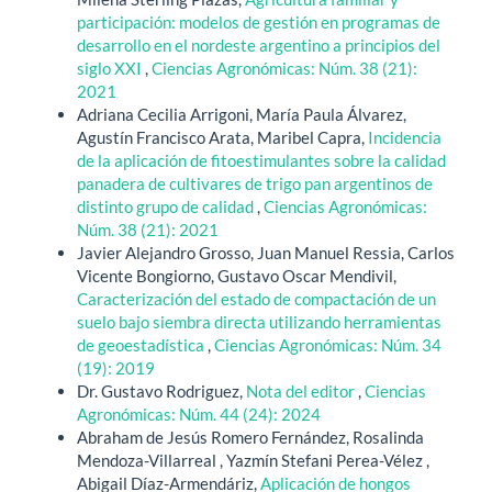
participación: modelos de gestión en programas de
desarrollo en el nordeste argentino a principios del
siglo XXI
,
Ciencias Agronómicas: Núm. 38 (21):
2021
Adriana Cecilia Arrigoni, María Paula Álvarez,
Agustín Francisco Arata, Maribel Capra,
Incidencia
de la aplicación de fitoestimulantes sobre la calidad
panadera de cultivares de trigo pan argentinos de
distinto grupo de calidad
,
Ciencias Agronómicas:
Núm. 38 (21): 2021
Javier Alejandro Grosso, Juan Manuel Ressia, Carlos
Vicente Bongiorno, Gustavo Oscar Mendivil,
Caracterización del estado de compactación de un
suelo bajo siembra directa utilizando herramientas
de geoestadística
,
Ciencias Agronómicas: Núm. 34
(19): 2019
Dr. Gustavo Rodriguez,
Nota del editor
,
Ciencias
Agronómicas: Núm. 44 (24): 2024
Abraham de Jesús Romero Fernández, Rosalinda
Mendoza-Villarreal , Yazmín Stefani Perea-Vélez ,
Abigail Díaz-Armendáriz,
Aplicación de hongos