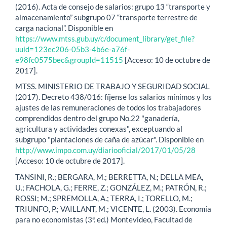
(2016). Acta de consejo de salarios: grupo 13 “transporte y
almacenamiento” subgrupo 07 “transporte terrestre de
carga nacional”. Disponible en
https://www.mtss.gub.uy/c/document_library/get_file?
uuid=123ec206-05b3-4b6e-a76f-
e98fc0575bec&groupId=11515
[Acceso: 10 de octubre de
2017].
MTSS. MINISTERIO DE TRABAJO Y SEGURIDAD SOCIAL
(2017). Decreto 438/016: fíjense los salarios mínimos y los
ajustes de las remuneraciones de todos los trabajadores
comprendidos dentro del grupo No.22 "ganadería,
agricultura y actividades conexas", exceptuando al
subgrupo "plantaciones de caña de azúcar". Disponible en
http://www.impo.com.uy/diariooficial/2017/01/05/28
[Acceso: 10 de octubre de 2017].
TANSINI, R.; BERGARA, M.; BERRETTA, N.; DELLA MEA,
U.; FACHOLA, G.; FERRE, Z.; GONZÁLEZ, M.; PATRÓN, R.;
ROSSI; M.; SPREMOLLA, A.; TERRA, I.; TORELLO, M.;
TRIUNFO, P.; VAILLANT, M.; VICENTE, L. (2003). Economía
para no economistas (3ª. ed.) Montevideo, Facultad de