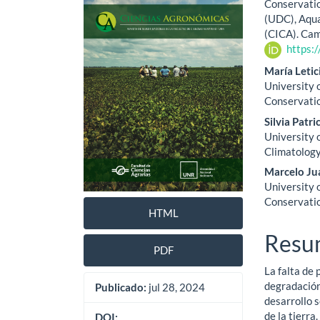
lateral
princ
Conservatio
(UDC), Aqua
del
del
(CICA). Cam
artículo
artíc
https:
María Letic
University 
Conservatio
Silvia Patri
University 
Climatology
Marcelo Ju
University 
Conservatio
HTML
Resu
PDF
La falta de 
degradación
Publicado:
jul 28, 2024
desarrollo 
de la tierr
DOI: