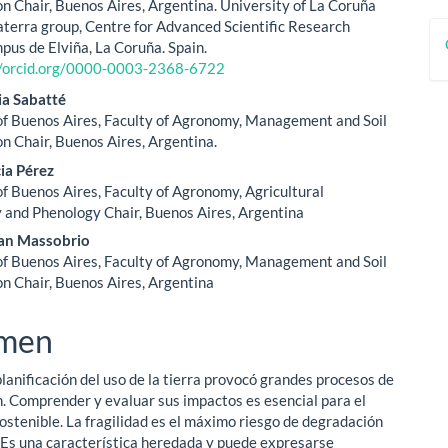
ipal
a
n Chair, Buenos Aires, Argentina. University of La Coruña
terra group, Centre for Advanced Scientific Research
pus de Elviña, La Coruña. Spain.
ulo
//orcid.org/0000-0003-2368-6722
ia Sabatté
of Buenos Aires, Faculty of Agronomy, Management and Soil
n Chair, Buenos Aires, Argentina.
cia Pérez
of Buenos Aires, Faculty of Agronomy, Agricultural
 and Phenology Chair, Buenos Aires, Argentina
an Massobrio
of Buenos Aires, Faculty of Agronomy, Management and Soil
n Chair, Buenos Aires, Argentina
men
planificación del uso de la tierra provocó grandes procesos de
. Comprender y evaluar sus impactos es esencial para el
sostenible. La fragilidad es el máximo riesgo de degradación
a. Es una característica heredada y puede expresarse