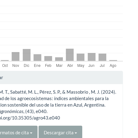
les
ar
. T., Sabatté, M. L., Pérez, S. P., & Massobrio , M. J. (2024).
ulo
ad de los agroecosistemas: índices ambientales para la
cion sostenible del uso de la tierra en Azul, Argentina.
 Agronómicas
, (43), e040.
doi.org/10.35305/agro43.e040
rmatos de cita
Descargar cita