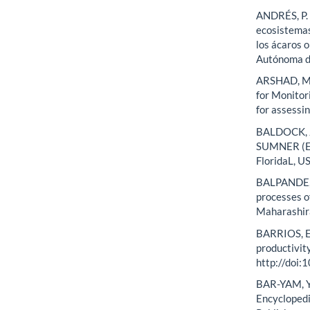
ANDRÉS, P. 
ecosistemas
los ácaros o
Autónoma d
ARSHAD, M.
for Monitor
for assessin
BALDOCK, J.
SUMNER (Ed.
FloridaL, U
BALPANDE, S
processes of
Maharashira
BARRIOS, E.
productivit
http://doi:
BAR-YAM, Y.
Encyclopedi