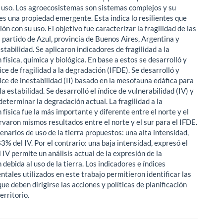
 uso. Los agroecosistemas son sistemas complejos y su
 es una propiedad emergente. Esta indica lo resilientes que
ión con su uso. El objetivo fue caracterizar la fragilidad de las
l partido de Azul, provincia de Buenos Aires, Argentina y
stabilidad. Se aplicaron indicadores de fragilidad a la
física, química y biológica. En base a estos se desarrolló y
dice de fragilidad a la degradación (IFDE). Se desarrolló y
dice de inestabilidad (II) basado en la mesofauna edáfica para
a estabilidad. Se desarrolló el índice de vulnerabilidad (IV) y
determinar la degradación actual. La fragilidad a la
física fue la más importante y diferente entre el norte y el
rvaron mismos resultados entre el norte y el sur para el IFDE.
enarios de uso de la tierra propuestos: una alta intensidad,
3% del IV. Por el contrario: una baja intensidad, expresó el
l IV permite un análisis actual de la expresión de la
debida al uso de la tierra. Los indicadores e índices
tales utilizados en este trabajo permitieron identificar las
que deben dirigirse las acciones y políticas de planificación
erritorio.