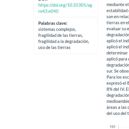
mediante el
https://doi.org/10.35305/ag
estabilidad
ro43.e040
son en relac
tierras en e
Palabras clave:
evaluar su e
sistemas complejos,
degradación 
fragilidad de las tierras,
aplicó el ín
fragilidad a la degradación,
aplicó el ín
uso de las tierras
determinar l
aplicó para 
degradación 
sur. Se obse
Para los esc
expresó el 8
8% del IV. E
degradación 
medioambien
áreas a las 
del uso del t
Descargas