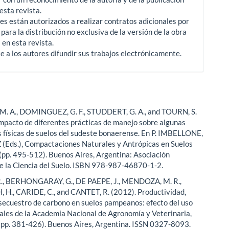
 esta revista.
es están autorizados a realizar contratos adicionales por
para la distribución no exclusiva de la versión de la obra
 en esta revista.
e a los autores difundir sus trabajos electrónicamente.
M. A., DOMINGUEZ, G. F., STUDDERT, G. A., and TOURN, S.
Impacto de diferentes prácticas de manejo sobre algunas
 físicas de suelos del sudeste bonaerense. En P. IMBELLONE,
(Eds.), Compactaciones Naturales y Antrópicas en Suelos
(pp. 495-512). Buenos Aires, Argentina: Asociación
e la Ciencia del Suelo. ISBN 978-987-46870-1-2.
., BERHONGARAY, G., DE PAEPE, J., MENDOZA, M. R.,
H., CARIDE, C., and CANTET, R. (2012). Productividad,
y secuestro de carbono en suelos pampeanos: efecto del uso
nales de la Academia Nacional de Agronomía y Veterinaria,
pp. 381-426). Buenos Aires, Argentina. ISSN 0327-8093.