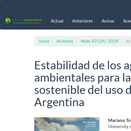
Navegación
principal
Contenido
Actual
Anteriores
Avisos
Ace
principal
Barra
lateral
Inicio
Archivos
Núm. 43 (24): 2024
Art
Estabilidad de los 
ambientales para la
sostenible del uso d
Argentina
Barra
Cont
Mariano To
University 