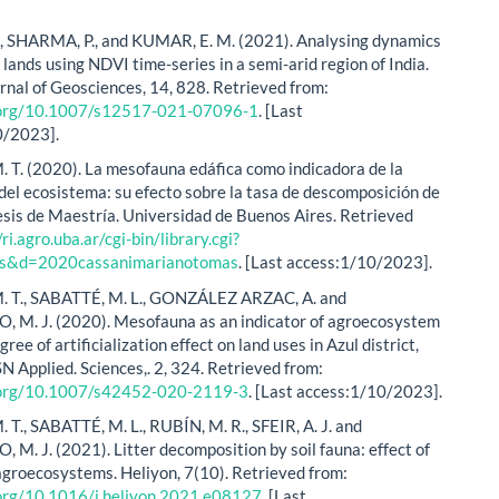
, SHARMA, P., and KUMAR, E. M. (2021). Analysing dynamics
lands using NDVI time-series in a semi-arid region of India.
rnal of Geosciences, 14, 828. Retrieved from:
i.org/10.1007/s12517-021-07096-1
. [Last
0/2023].
 T. (2020). La mesofauna edáfica como indicadora de la
 del ecosistema: su efecto sobre la tasa de descomposición de
Tesis de Maestría. Universidad de Buenos Aires. Retrieved
/ri.agro.uba.ar/cgi-bin/library.cgi?
is&d=2020cassanimarianotomas
. [Last access:1/10/2023].
. T., SABATTÉ, M. L., GONZÁLEZ ARZAC, A. and
M. J. (2020). Mesofauna as an indicator of agroecosystem
gree of artificialization effect on land uses in Azul district,
N Applied. Sciences,. 2, 324. Retrieved from:
i.org/10.1007/s42452-020-2119-3
. [Last access:1/10/2023].
 T., SABATTÉ, M. L., RUBÍN, M. R., SFEIR, A. J. and
M. J. (2021). Litter decomposition by soil fauna: effect of
 agroecosystems. Heliyon, 7(10). Retrieved from:
.org/10.1016/j.heliyon.2021.e08127
. [Last