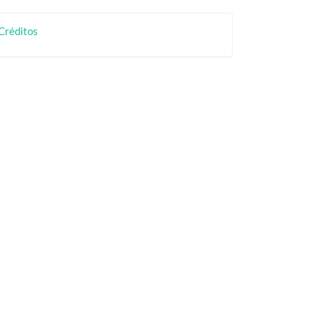
rtículo
creditos
Créditos