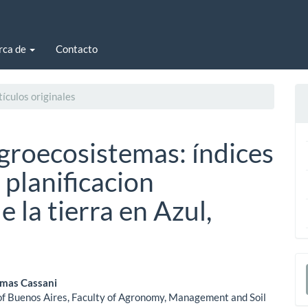
rca de
Contacto
ículos originales
agroecosistemas: índices
 planificacion
e la tierra en Azul,
E
enido
u
mas Cassani
of Buenos Aires, Faculty of Agronomy, Management and Soil