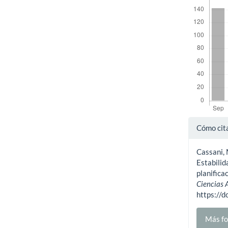
Detal
Cómo cit
del
Cassani, M
artíc
Estabilid
planifica
Ciencias
https://
Más fo