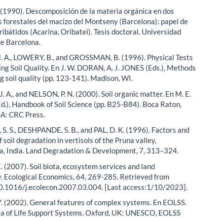
(1990). Descomposición de la materia orgánica en dos
 forestales del macizo del Montseny (Barcelona): papel de
ribátidos (Acarina, Oribatei). Tesis doctoral. Universidad
e Barcelona.
 A., LOWERY, B., and GROSSMAN, B. (1996). Physical Tests
ing Soil Quality. En J. W. DORAN, A. J. JONES (Eds.), Methods
g soil quality (pp. 123-141). Madison, WI.
 A., and NELSON, P. N. (2000). Soil organic matter. En M. E.
), Handbook of Soil Science (pp. B25-B84). Boca Raton,
SA: CRC Press.
. S., DESHPANDE, S. B., and PAL, D. K. (1996). Factors and
 soil degradation in vertisols of the Pruna valley,
, India. Land Degradation & Development, 7, 313–324.
 (2007). Soil biota, ecosystem services and land
y. Ecological Economics, 64, 269-285. Retrieved from
10.1016/j.ecolecon.2007.03.004. [Last access:1/10/2023].
 (2002). General features of complex systems. En EOLSS.
a of Life Support Systems. Oxford, UK: UNESCO, EOLSS