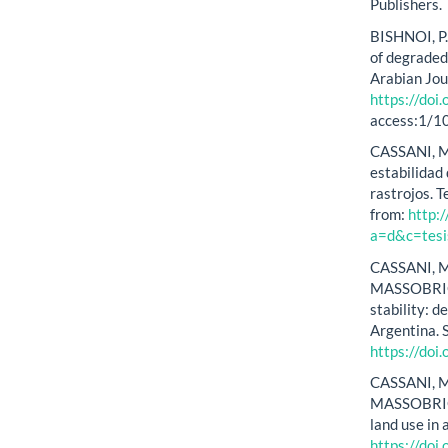
Publishers.
BISHNOI, P.
of degraded 
Arabian Jou
https://do
access:1/1
CASSANI, M.
estabilidad
rastrojos. 
from:
http:/
a=d&c=tes
CASSANI, M
MASSOBRIO, 
stability: de
Argentina. S
https://do
CASSANI, M.
MASSOBRIO, 
land use in
https://doi