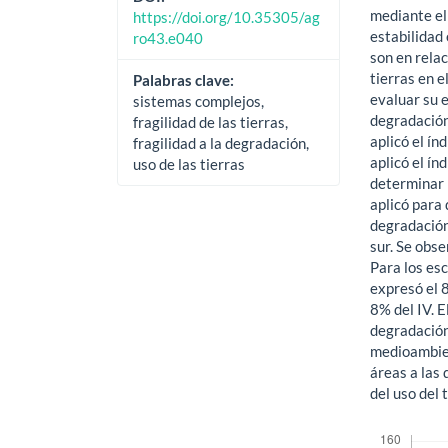
mediante el
https://doi.org/10.35305/ag
estabilidad
ro43.e040
son en relac
tierras en e
Palabras clave:
evaluar su e
sistemas complejos,
degradación 
fragilidad de las tierras,
aplicó el ín
fragilidad a la degradación,
aplicó el ín
uso de las tierras
determinar l
aplicó para 
degradación 
sur. Se obse
Para los esc
expresó el 8
8% del IV. E
degradación 
medioambien
áreas a las 
del uso del t
Descargas