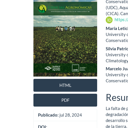
lateral
princ
Conservatio
(UDC), Aqua
del
del
(CICA). Cam
artículo
artíc
https:
María Letic
University 
Conservatio
Silvia Patri
University 
Climatology
Marcelo Ju
University 
Conservatio
HTML
Resu
PDF
La falta de 
degradación
Publicado:
jul 28, 2024
desarrollo 
de la tierr
DOI: