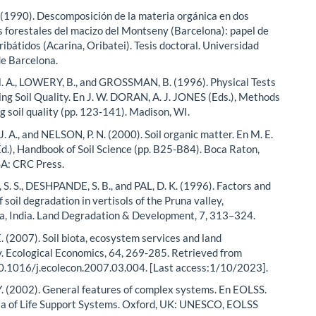
(1990). Descomposición de la materia orgánica en dos
 forestales del macizo del Montseny (Barcelona): papel de
ribátidos (Acarina, Oribatei). Tesis doctoral. Universidad
e Barcelona.
 A., LOWERY, B., and GROSSMAN, B. (1996). Physical Tests
ing Soil Quality. En J. W. DORAN, A. J. JONES (Eds.), Methods
g soil quality (pp. 123-141). Madison, WI.
 A., and NELSON, P. N. (2000). Soil organic matter. En M. E.
), Handbook of Soil Science (pp. B25-B84). Boca Raton,
SA: CRC Press.
. S., DESHPANDE, S. B., and PAL, D. K. (1996). Factors and
 soil degradation in vertisols of the Pruna valley,
, India. Land Degradation & Development, 7, 313–324.
 (2007). Soil biota, ecosystem services and land
y. Ecological Economics, 64, 269-285. Retrieved from
10.1016/j.ecolecon.2007.03.004. [Last access:1/10/2023].
 (2002). General features of complex systems. En EOLSS.
a of Life Support Systems. Oxford, UK: UNESCO, EOLSS