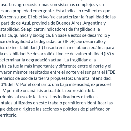
 uso. Los agroecosistemas son sistemas complejos y su
 es una propiedad emergente. Esta indica lo resilientes que
ión con su uso. El objetivo fue caracterizar la fragilidad de las
l partido de Azul, provincia de Buenos Aires, Argentina y
stabilidad. Se aplicaron indicadores de fragilidad a la
física, química y biológica. En base a estos se desarrolló y
dice de fragilidad a la degradación (IFDE). Se desarrolló y
dice de inestabilidad (II) basado en la mesofauna edáfica para
a estabilidad. Se desarrolló el índice de vulnerabilidad (IV) y
determinar la degradación actual. La fragilidad a la
física fue la más importante y diferente entre el norte y el
rvaron mismos resultados entre el norte y el sur para el IFDE.
enarios de uso de la tierra propuestos: una alta intensidad,
3% del IV. Por el contrario: una baja intensidad, expresó el
l IV permite un análisis actual de la expresión de la
debida al uso de la tierra. Los indicadores e índices
tales utilizados en este trabajo permitieron identificar las
que deben dirigirse las acciones y políticas de planificación
erritorio.