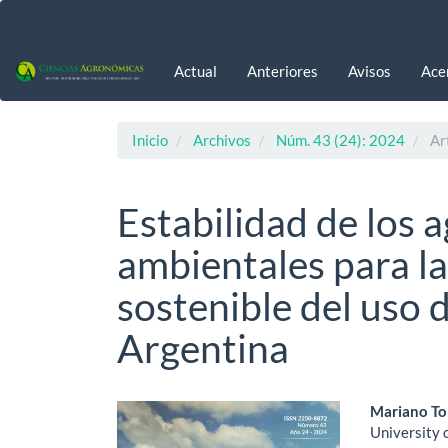
Navegación
principal
Contenido
Actual
Anteriores
Avisos
Ace
principal
Barra
lateral
Inicio
Archivos
Núm. 43 (24): 2024
Art
Estabilidad de los 
ambientales para la
sostenible del uso d
Argentina
Barra
Cont
Mariano To
University 