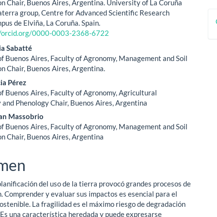
ipal
a
n Chair, Buenos Aires, Argentina. University of La Coruña
terra group, Centre for Advanced Scientific Research
pus de Elviña, La Coruña. Spain.
ulo
//orcid.org/0000-0003-2368-6722
ia Sabatté
of Buenos Aires, Faculty of Agronomy, Management and Soil
n Chair, Buenos Aires, Argentina.
cia Pérez
of Buenos Aires, Faculty of Agronomy, Agricultural
 and Phenology Chair, Buenos Aires, Argentina
an Massobrio
of Buenos Aires, Faculty of Agronomy, Management and Soil
n Chair, Buenos Aires, Argentina
men
planificación del uso de la tierra provocó grandes procesos de
. Comprender y evaluar sus impactos es esencial para el
sostenible. La fragilidad es el máximo riesgo de degradación
a. Es una característica heredada y puede expresarse