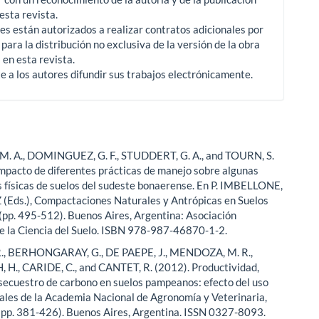
 esta revista.
es están autorizados a realizar contratos adicionales por
para la distribución no exclusiva de la versión de la obra
 en esta revista.
e a los autores difundir sus trabajos electrónicamente.
M. A., DOMINGUEZ, G. F., STUDDERT, G. A., and TOURN, S.
Impacto de diferentes prácticas de manejo sobre algunas
 físicas de suelos del sudeste bonaerense. En P. IMBELLONE,
(Eds.), Compactaciones Naturales y Antrópicas en Suelos
(pp. 495-512). Buenos Aires, Argentina: Asociación
e la Ciencia del Suelo. ISBN 978-987-46870-1-2.
., BERHONGARAY, G., DE PAEPE, J., MENDOZA, M. R.,
H., CARIDE, C., and CANTET, R. (2012). Productividad,
y secuestro de carbono en suelos pampeanos: efecto del uso
nales de la Academia Nacional de Agronomía y Veterinaria,
pp. 381-426). Buenos Aires, Argentina. ISSN 0327-8093.