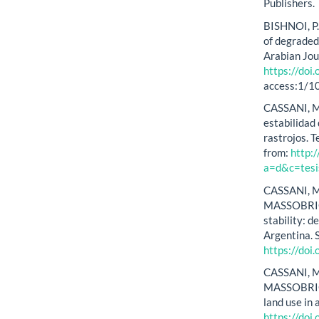
Publishers.
BISHNOI, P.
of degraded 
Arabian Jou
https://do
access:1/1
CASSANI, M.
estabilidad
rastrojos. 
from:
http:/
a=d&c=tes
CASSANI, M
MASSOBRIO, 
stability: de
Argentina. S
https://do
CASSANI, M.
MASSOBRIO, 
land use in
https://doi