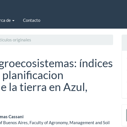
rca de
Contacto
ículos originales
agroecosistemas: índices
 planificacion
e la tierra en Azul,
E
enido
u
mas Cassani
of Buenos Aires, Faculty of Agronomy, Management and Soil