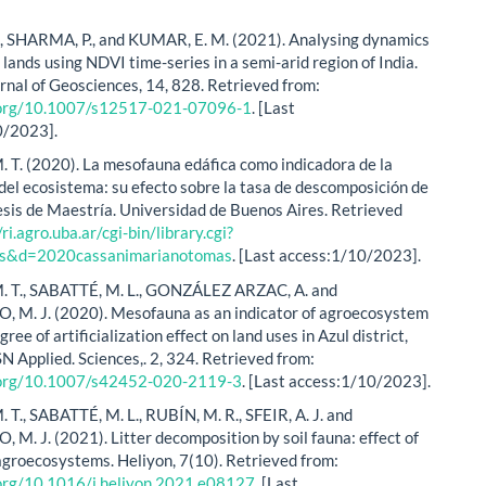
, SHARMA, P., and KUMAR, E. M. (2021). Analysing dynamics
lands using NDVI time-series in a semi-arid region of India.
rnal of Geosciences, 14, 828. Retrieved from:
i.org/10.1007/s12517-021-07096-1
. [Last
0/2023].
 T. (2020). La mesofauna edáfica como indicadora de la
 del ecosistema: su efecto sobre la tasa de descomposición de
Tesis de Maestría. Universidad de Buenos Aires. Retrieved
/ri.agro.uba.ar/cgi-bin/library.cgi?
is&d=2020cassanimarianotomas
. [Last access:1/10/2023].
. T., SABATTÉ, M. L., GONZÁLEZ ARZAC, A. and
M. J. (2020). Mesofauna as an indicator of agroecosystem
gree of artificialization effect on land uses in Azul district,
N Applied. Sciences,. 2, 324. Retrieved from:
i.org/10.1007/s42452-020-2119-3
. [Last access:1/10/2023].
 T., SABATTÉ, M. L., RUBÍN, M. R., SFEIR, A. J. and
M. J. (2021). Litter decomposition by soil fauna: effect of
 agroecosystems. Heliyon, 7(10). Retrieved from:
.org/10.1016/j.heliyon.2021.e08127
. [Last