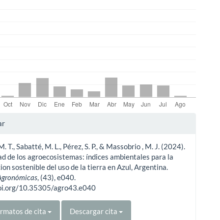
les
ar
. T., Sabatté, M. L., Pérez, S. P., & Massobrio , M. J. (2024).
ulo
ad de los agroecosistemas: índices ambientales para la
cion sostenible del uso de la tierra en Azul, Argentina.
 Agronómicas
, (43), e040.
doi.org/10.35305/agro43.e040
rmatos de cita
Descargar cita