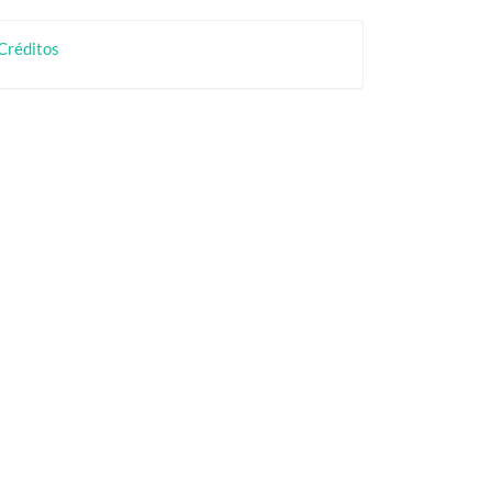
rtículo
creditos
Créditos