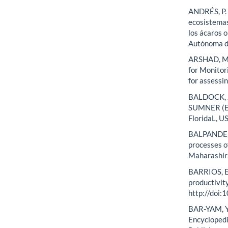
ANDRÉS, P. 
ecosistemas
los ácaros o
Autónoma d
ARSHAD, M.
for Monitor
for assessin
BALDOCK, J.
SUMNER (Ed.
FloridaL, U
BALPANDE, S
processes of
Maharashira
BARRIOS, E.
productivit
http://doi:
BAR-YAM, Y.
Encyclopedi