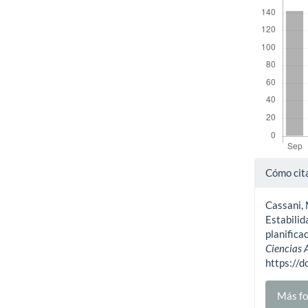
Detal
Cómo cit
del
Cassani, M
artíc
Estabilid
planifica
Ciencias
https://
Más fo