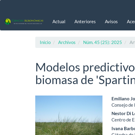
Navegación
principal
Contenido
Actual
Anteriores
Avisos
Ace
principal
Barra
lateral
Inicio
Archivos
Núm. 45 (25): 2025
Art
Modelos predictivo
biomasa de 'Spartin
Barra
Cont
Emiliano J
Consejo de 
lateral
princ
Nestor Di 
del
del
Centro de E
Ivana Barb
artículo
artíc
Cátedra de 