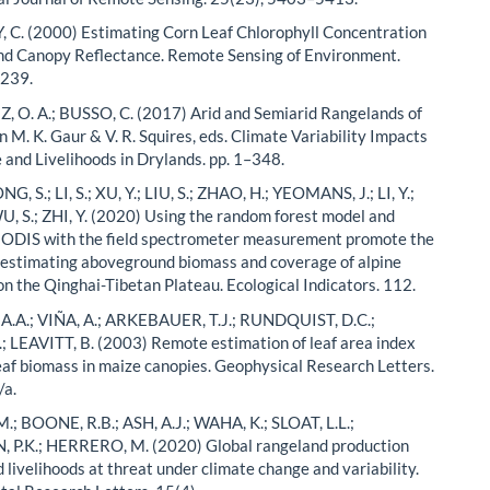
C. (2000) Estimating Corn Leaf Chlorophyll Concentration
nd Canopy Reflectance. Remote Sensing of Environment.
–239.
O. A.; BUSSO, C. (2017) Arid and Semiarid Rangelands of
n M. K. Gaur & V. R. Squires, eds. Climate Variability Impacts
 and Livelihoods in Drylands. pp. 1–348.
G, S.; LI, S.; XU, Y.; LIU, S.; ZHAO, H.; YEOMANS, J.; LI, Y.;
U, S.; ZHI, Y. (2020) Using the random forest model and
MODIS with the field spectrometer measurement promote the
 estimating aboveground biomass and coverage of alpine
on the Qinghai-Tibetan Plateau. Ecological Indicators. 112.
A.A.; VIÑA, A.; ARKEBAUER, T.J.; RUNDQUIST, D.C.;
 LEAVITT, B. (2003) Remote estimation of leaf area index
eaf biomass in maize canopies. Geophysical Research Letters.
/a.
; BOONE, R.B.; ASH, A.J.; WAHA, K.; SLOAT, L.L.;
P.K.; HERRERO, M. (2020) Global rangeland production
 livelihoods at threat under climate change and variability.