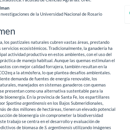
a
ldman
Investigaciones de la Universidad Nacional de Rosario
men
a, los pastizales naturales cubren vastas áreas, prestando
 servicios ecosistémicos. Tradicionalmente, la ganadería ha
cipal actividad productiva en estos ambientes, con el uso del
práctica de manejo habitual. Aunque las quemas estimulan el
pastos con mejor calidad forrajera, también resultan en la
CO2eq a la atmósfera, lo que plantea desafíos ambientales.
ciente demanda de fuentes de energía renovable, los
naturales, manejados en sistemas ganaderos con quemas
 se presentan como una alternativa sustentable para la
e bioenergía. En la provincia de Santa Fe, los espartillares
por
Spartina argentinensis
en los Bajos Submeridionales,
ás de dos millones de hectáreas, tienen un elevado potencial
ducción de bioenergía sin comprometer la biodiversidad
ste trabajo se centra en el desarrollo y evaluación de
dictivos de biomasa de
S. argentinensis
utilizando imágenes