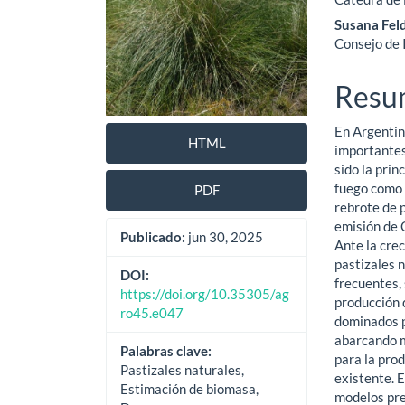
Susana Fe
Consejo de 
Resu
En Argentin
HTML
importantes
sido la prin
fuego como 
PDF
rebrote de 
emisión de 
Publicado:
jun 30, 2025
Ante la cre
pastizales 
DOI:
frecuentes,
https://doi.org/10.35305/ag
producción d
ro45.e047
dominados 
abarcando m
Palabras clave:
para la pro
Pastizales naturales,
existente. E
Estimación de biomasa,
modelos pre