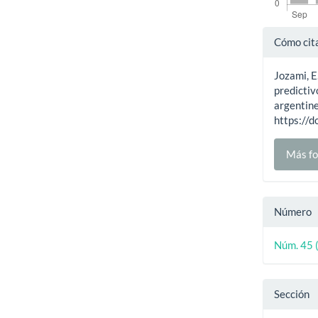
Detal
Cómo cit
del
Jozami, E
artíc
predictiv
argentine
https://
Más fo
Número
Núm. 45 
Sección