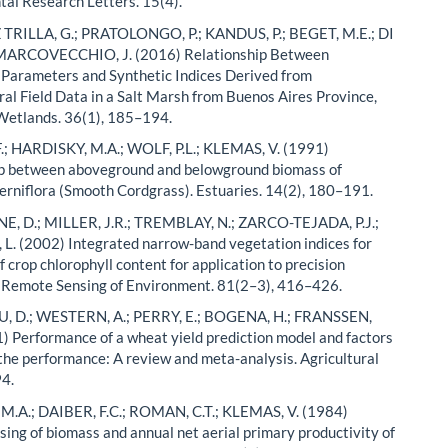
al Research Letters. 15(4).
RILLA, G.; PRATOLONGO, P.; KANDUS, P.; BEGET, M.E.; DI
 MARCOVECCHIO, J. (2016) Relationship Between
 Parameters and Synthetic Indices Derived from
al Field Data in a Salt Marsh from Buenos Aires Province,
Wetlands. 36(1), 185–194.
; HARDISKY, M.A.; WOLF, P.L.; KLEMAS, V. (1991)
ip between aboveground and belowground biomass of
terniflora (Smooth Cordgrass). Estuaries. 14(2), 180–191.
 D.; MILLER, J.R.; TREMBLAY, N.; ZARCO-TEJADA, P.J.;
. (2002) Integrated narrow-band vegetation indices for
f crop chlorophyll content for application to precision
. Remote Sensing of Environment. 81(2–3), 416–426.
YU, D.; WESTERN, A.; PERRY, E.; BOGENA, H.; FRANSSEN,
1) Performance of a wheat yield prediction model and factors
 the performance: A review and meta-analysis. Agricultural
94.
M.A.; DAIBER, F.C.; ROMAN, C.T.; KLEMAS, V. (1984)
ing of biomass and annual net aerial primary productivity of