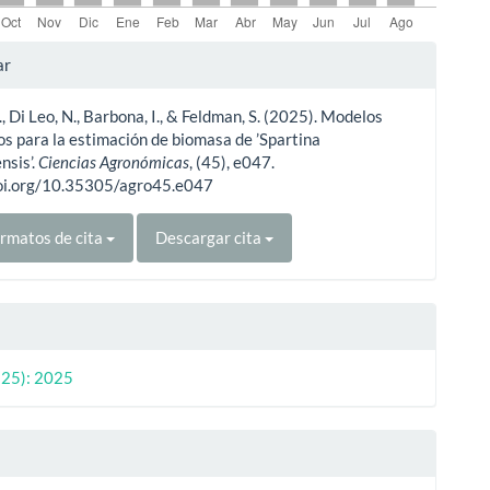
les
ar
., Di Leo, N., Barbona, I., & Feldman, S. (2025). Modelos
ulo
os para la estimación de biomasa de ’Spartina
nsis’.
Ciencias Agronómicas
, (45), e047.
doi.org/10.35305/agro45.e047
rmatos de cita
Descargar cita
(25): 2025