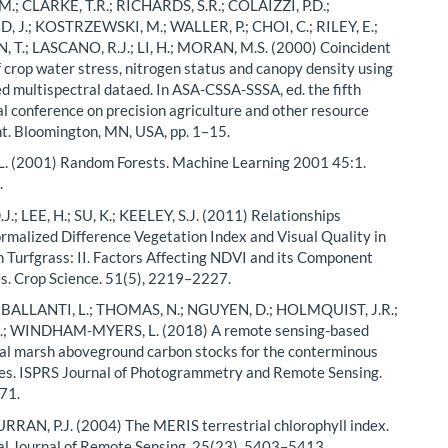
.; CLARKE, T.R.; RICHARDS, S.R.; COLAIZZI, P.D.;
 J.; KOSTRZEWSKI, M.; WALLER, P.; CHOI, C.; RILEY, E.;
T.; LASCANO, R.J.; LI, H.; MORAN, M.S. (2000) Coincident
f crop water stress, nitrogen status and canopy density using
d multispectral dataed. In ASA-CSSA-SSSA, ed. the fifth
al conference on precision agriculture and other resource
. Bloomington, MN, USA, pp. 1–15.
. (2001) Random Forests. Machine Learning 2001 45:1.
.
.; LEE, H.; SU, K.; KEELEY, S.J. (2011) Relationships
malized Difference Vegetation Index and Visual Quality in
 Turfgrass: II. Factors Affecting NDVI and its Component
s. Crop Science. 51(5), 2219–2227.
; BALLANTI, L.; THOMAS, N.; NGUYEN, D.; HOLMQUIST, J.R.;
; WINDHAM-MYERS, L. (2018) A remote sensing-based
dal marsh aboveground carbon stocks for the conterminous
es. ISPRS Journal of Photogrammetry and Remote Sensing.
71.
URRAN, P.J. (2004) The MERIS terrestrial chlorophyll index.
al Journal of Remote Sensing. 25(23), 5403–5413.