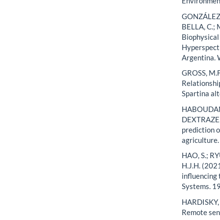
Environment
GONZÁLEZ T
BELLA, C.;
Biophysical
Hyperspectr
Argentina. 
GROSS, M.F.
Relationsh
Spartina al
HABOUDANE,
DEXTRAZE, L
prediction o
agriculture
HAO, S.; R
H.J.H. (202
influencing
Systems. 1
HARDISKY, 
Remote sens