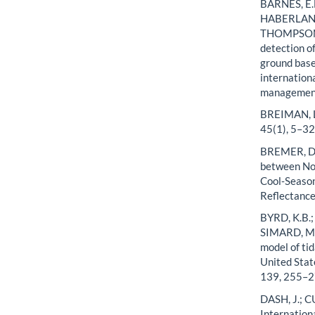
BARNES, E.M
HABERLAND,
THOMPSON, 
detection o
ground base
internation
management
BREIMAN, L
45(1), 5–32
BREMER, D.J
between Nor
Cool‐Season
Reflectance
BYRD, K.B.
SIMARD, M.
model of ti
United Stat
139, 255–2
DASH, J.; C
Internation