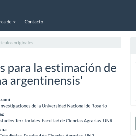
rca de
Contacto
ículos originales
s para la estimación de
a argentinensis'
enido
ozami
Investigaciones de la Universidad Nacional de Rosario
ipal
E
Leo
studios Territoriales. Facultad de Ciencias Agrarias. UNR.
u
ona
ulo
Estadística. Facultad de Ciencias Agrarias. UNR.