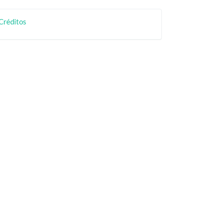
rtículo
creditos
Créditos