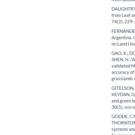
DAUGHTRY, 
from Leaf a
74(2), 229
FERNÁNDEZ, 
Argentina. I
on Land Use
GAO, X.; DON
SHEN, H.; W
validated 
accuracy of
grasslands 
GITELSON, 
KEYDAN, G.;
and green l
30(5), n/a-n
GODDE, C.M.
THORNTON, 
systems and