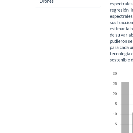
Drones
espectrales
regresión li
espectrales,
sus fraccio
estimar la 
de su varia
pudieron se
para cada un
tecnología 
sostenible 
Descargas