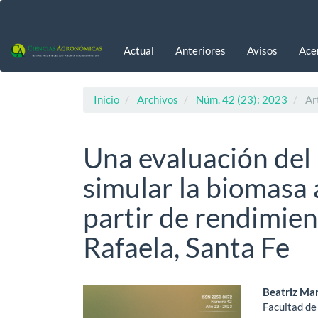
Navegación
principal
Contenido
Actual
Anteriores
Avisos
Ace
principal
Barra
lateral
Inicio
Archivos
Núm. 42 (23): 2023
Art
Una evaluación de
simular la biomasa 
partir de rendimien
Rafaela, Santa Fe
Barra
Cont
Beatriz Ma
Facultad de