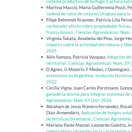
sistema productivo de lechuga (Lactuca sati
Martina Macció, María Guillermina Pozzi, Pe
cadena de valor de colza en Uruguay para l
Filipe Behrends Kraemer, Patricia Lilia Fern
carbonado: efecto sobre propiedades físicas,
franco-limoso
,
Ciencias Agronómicas: Núm. 
Virginia Takata, Amabelia del Pino, Jorge H
Impacto sobre la actividad microbiana y libe
2025
Ailin Somoza, Patricia Vazquez,
Adopción del
territorial
,
Ciencias Agronómicas: Núm. 39 
D Agnes, G Mozeris, F Medan, J Domínguez,
extensivos en Argentina: evolución histórica
2022
Cecilia Vigna, Juan Carlos Porstmann, Gonza
ganadería bovina para integrar sistemas de a
Agronómicas: Núm. 47 (26): 2026
Abraham de Jesús Romero Fernández, Rosalind
Díaz-Armendáriz,
Aplicación de hongos solub
de fertilización mineral
,
Ciencias Agronómic
Mariana Paola Mazzei, Leonardo Galetto, Jos
polinizadores silvestres en la carga polínic