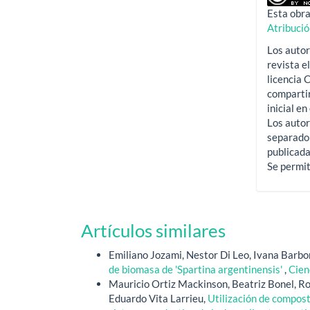
Esta obra
Atribuci
Los autor
revista e
licencia
compartir
inicial en
Los autor
separado 
publicada
Se permit
Artículos similares
Emiliano Jozami, Nestor Di Leo, Ivana Barb
de biomasa de 'Spartina argentinensis'
,
Cien
Mauricio Ortiz Mackinson, Beatriz Bonel, R
Eduardo Vita Larrieu,
Utilización de compos