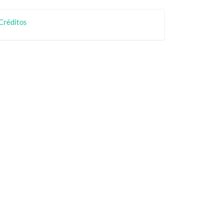
rtículo
creditos
Créditos