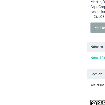
Martín, B
artíc
AquaCrop 
rendimien
(42), e0
Más fo
Número
Núm. 42 
Sección
Artículos