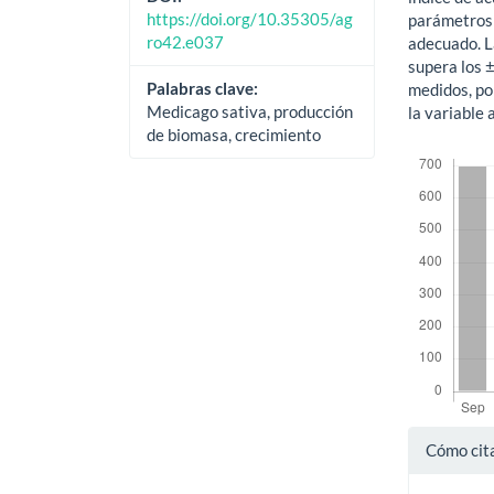
https://doi.org/10.35305/ag
parámetros u
ro42.e037
adecuado. L
supera los 
Palabras clave:
medidos, po
Medicago sativa, producción
la variable 
de biomasa, crecimiento
Descargas
Detal
Cómo cit
del