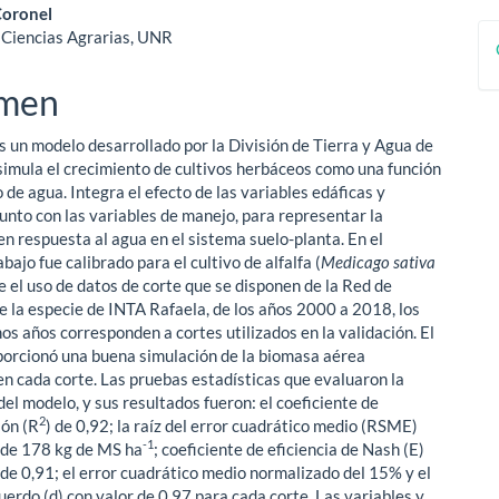
ipal
a
Coronel
 Ciencias Agrarias, UNR
ulo
men
 un modelo desarrollado por la División de Tierra y Agua de
simula el crecimiento de cultivos herbáceos como una función
de agua. Integra el efecto de las variables edáficas y
junto con las variables de manejo, para representar la
en respuesta al agua en el sistema suelo-planta. En el
bajo fue calibrado para el cultivo de alfalfa (
Medicago sativa
e el uso de datos de corte que se disponen de la Red de
de la especie de INTA Rafaela, de los años 2000 a 2018, los
os años corresponden a cortes utilizados en la validación. El
orcionó una buena simulación de la biomasa aérea
n cada corte. Las pruebas estadísticas que evaluaron la
del modelo, y sus resultados fueron: el coeficiente de
2
ión (R
) de 0,92; la raíz del error cuadrático medio (RSME)
-1
r de 178 kg de MS ha
; coeficiente de eficiencia de Nash (E)
 de 0,91; el error cuadrático medio normalizado del 15% y el
uerdo (d) con valor de 0,97 para cada corte. Las variables y