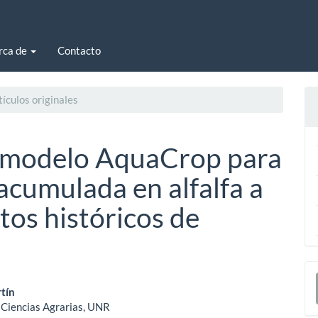
rca de
Contacto
ículos originales
l modelo AquaCrop para
acumulada en alfalfa a
tos históricos de
E
enido
u
rtín
 Ciencias Agrarias, UNR