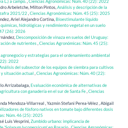
va L.) a campo.
,
Ciencias Agronómicas: Núm. 40 (22): 2022
dro Arbeletche, Milton Pintos,
Análisis y descripción de la
a zafra 2021/22
,
Ciencias Agronómicas: Núm. 45 (25): 2025
ández, Ariel Alejandro Cortina,
Bioestimulante líquido
 químicas, hidrológicas y rendimiento vegetal en un suelo
47 (26): 2026
ernández,
Descomposición de vinaza en suelos del Uruguay:
ración de nutrientes
,
Ciencias Agronómicas: Núm. 45 (25):
 agronegocio y estrategias para el ordenamiento ambiental
(22): 2022
Análisis del subsector de los equipos de siembra para cultivos
 y situación actual
,
Ciencias Agronómicas: Núm. 40 (22):
lo Arrizabalaga,
Evaluación económica de alternativas de
gricultura con ganadería en el sur de Santa Fe
,
Ciencias
a Mendoza-Villarreal , Yazmín Stefani Perea-Vélez , Abigail
ilizadores de fósforo nativos en tomate bajo diferentes dosis
as: Núm. 46 (25): 2025
é Luis Vesprini,
Zumbido urbano: implicancia de
a de 'Solanum lycopersicum' en Rosario
,
Ciencias Agronómicas: