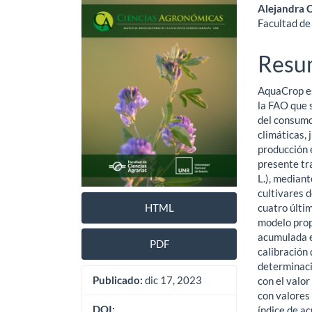
lateral
princ
Alejandra 
del
del
Facultad de
artículo
artíc
Resu
AquaCrop es
la FAO que 
del consumo 
climáticas, 
producción 
presente tra
L.), mediant
cultivares 
cuatro últim
HTML
modelo prop
acumulada e
PDF
calibración 
determinac
Publicado:
dic 17, 2023
con el valo
con valores
DOI:
índice de ac